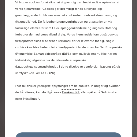
Vi bruger cookies for at sikre, at vi giver dig den bedst mulige oplevelse af
Din personlige
vores hjemmeside. Cookies gør det muligt for os at tilbyde dig
assistent er altid med
grundlæggende funktioner som f.eks. sikkerhed, netværkshåndtering og
tilgængelighed. De forbedrer brugervenligheden og præstationen via
Alle bilens funktioner aktiveres i
forskellige elementer som f.eks. sproggenkendelse og søgeresultater og
MyCitroën-appen på din
forbedrer dermed vores tilbud til dig. Vores hjemmeside kan også benytte
smartphone.
tredjepartscookies til at sende reklamer, der er relevante for dig. Nogle
cookies kan blive behandlet af tredjeparter i lande uden for Det Europæiske
Økonomiske Samarbejdsområde (EØS), som muligvis endnu ikke har en
tilstrækkelig afgørelse fra de relevante europæiske
databeskyttelsesmyndigheder. I dette tilfælde er overførslen baseret på dit
samtykke (Art. 49.1a GDPR).
Hvis du ønsker yderligere oplysninger om de cookies, vi bruger og hvordan
de håndteres, kan du tilgå vores
Cookiepolitik
eller trykke på ‘Administrer
mine indstillinger’.
MyCitroën-appen giver dig fuld kontrol:
Få adgang til fjernstyring,
vedligeholdelse, rejseplanlægning og