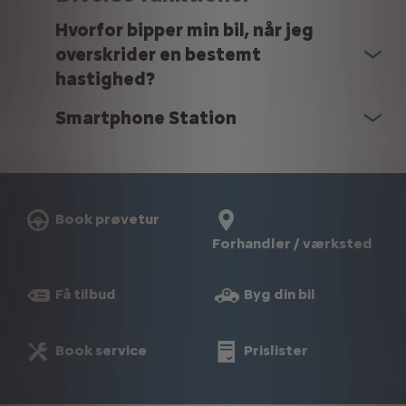
Hvorfor bipper min bil, når jeg
overskrider en bestemt
hastighed?
Smartphone Station
Book prøvetur
Forhandler / værksted
Få tilbud
Byg din bil
Book service
Prislister