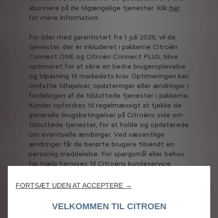
abonnere på de tilgængelige tjenester. Klik
her
for mere information.
For biler med garantistart fra 1. juli 2025, vil de
tjenester, der er inkluderet i pakkerne Citroën
Connect ONE og Citroën Connect PLUS, blive
optimeret for at sikre en bedre brugeroplevelse
og tilpasning til markedets krav. Optimeringen kan
omfatte tilføjelser, opdateringer eller ændringer i
fordelingen af de tilsluttede tjenester i pakkerne.
Kunder opfordres til regelmæssigt at tjekke de
generelle brugsbetingelser på Citroëns side om
tilsluttede tjenester, for at holde sig opdaterede
om eventuelle ændringer. Ved væsentlige
ændringer får de berørte brugere tilsendt en
personlig meddelelse. For spørgsmål eller behov
for hjælp henvises til Citroëns kundeservice.
FORTSÆT UDEN AT ACCEPTERE →
VELKOMMEN TIL CITROEN