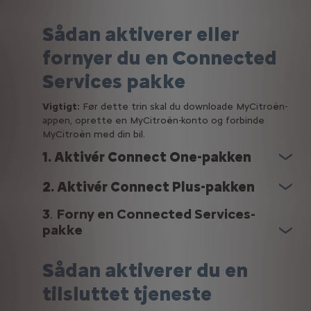
Sådan aktiverer eller
fornyer du en Connected
Services pakke
Vigtigt:
Før dette trin skal du downloade MyCitroën-
appen, oprette en MyCitroën-konto og forbinde
MyCitroën med din bil.
1. Aktivér Connect One-pakken
2. Aktivér Connect Plus-pakken
3
.
Forny en Connected Services-
pakke
Sådan aktiverer du en
tilsluttet tjeneste