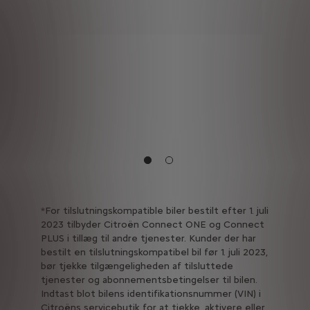
*For tilslutningskompatible biler bestilt efter 1. juli
2023 tilbyder Citroën Connect ONE og Connect
PLUS i tillæg til andre tjenester. Kunder der har
bestilt en tilslutningskompatibel bil før 1. juli 2023,
bør tjekke tilgængeligheden af tilsluttede
tjenester og abonnementsbetingelser til bilen.
Indtast blot bilens identifikationsnummer (VIN) i
Citroëns servicebutik for at tjekke, aktivere eller