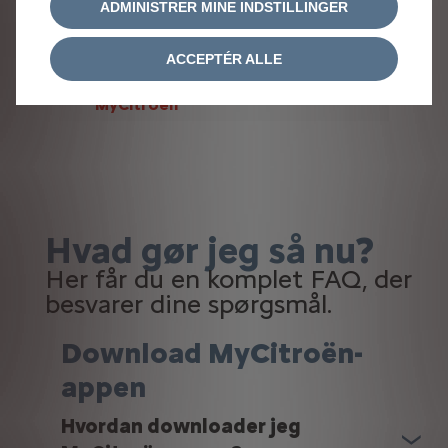
ADMINISTRER MINE INDSTILLINGER
meget mere – direkte fra din
smartphone.
ACCEPTÉR ALLE
Læs mere om og download
MyCitroën
Hvad gør jeg så nu?
Her får du en komplet FAQ, der
besvarer dine spørgsmål.
Download MyCitroën-
appen
Hvordan downloader jeg