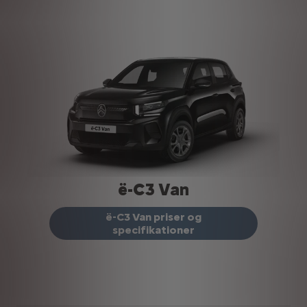
ë-C3 Van
ë-C3 Van priser og
specifikationer