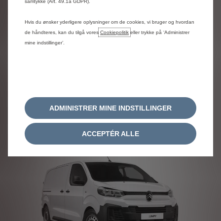
samtykke (Art. 49.1a GDPR).
Hvis du ønsker yderligere oplysninger om de cookies, vi bruger og hvordan
de håndteres, kan du tilgå vores
Cookiepolitik
eller trykke på ‘Administrer
Berlingo & ë-Berlingo van
mine indstillinger’.
Berlingo van – priser og specifikationer
ë-Berlingo van – priser og
specifikationer
ADMINISTRER MINE INDSTILLINGER
ACCEPTÉR ALLE