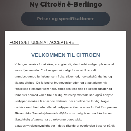
Ny Citroën ë-Berlingo
Priser og specifikationer
FORTSÆT UDEN AT ACCEPTERE →
VELKOMMEN TIL CITROEN
Varebiler
Vi bruger cookies for at sikre, at vi giver dig den bedst mulige oplevelse af
vores hjemmeside. Cookies gør det muligt for os at tilbyde dig
grundlæggende funktioner som f.eks. sikkerhed, netværkshåndtering og
tilgængelighed. De forbedrer brugervenligheden og præstationen via
forskellige elementer som f.eks. sproggenkendelse og søgeresultater og
forbedrer dermed vores tilbud til dig. Vores hjemmeside kan også benytte
tredjepartscookies til at sende reklamer, der er relevante for dig. Nogle
cookies kan blive behandlet af tredjeparter i lande uden for Det Europæiske
Økonomiske Samarbejdsområde (EØS), som muligvis endnu ikke har en
tilstrækkelig afgørelse fra de relevante europæiske
databeskyttelsesmyndigheder. I dette tilfælde er overførslen baseret på dit