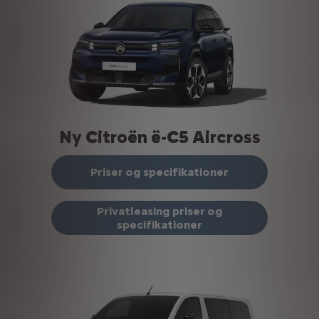
Ny Citroën ë-C5 Aircross
Priser og specifikationer
Privatleasing priser og
specifikationer