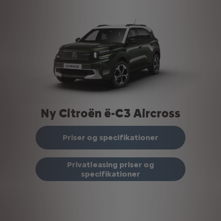
Ny Citroën ë-C3 Aircross
Priser og specifikationer
Privatleasing priser og
specifikationer