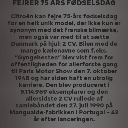
FEJRER 75 ÅRS FØDSELSDAG
Citroën kan fejre 75-års fødselsdag
for en helt unik model, der ikke kun er
synonym med det franske bilmærke,
men også var med til at sætte
Danmark på hjul: 2 CV. Bilen med de
mange kælenavne som f.eks.
”Gyngehesten” blev vist frem for
offentligheden for allerførste gang
til Paris Motor Show den 7. oktober
1948 og har siden haft en utrolig
karriere. Den blev produceret i
5.114.969 eksemplarer og den
allersidste 2 CV rullede af
samlebåndet den 27. juli 1990 på
Mangualde-fabrikken i Portugal – 42
år efter lanceringen.