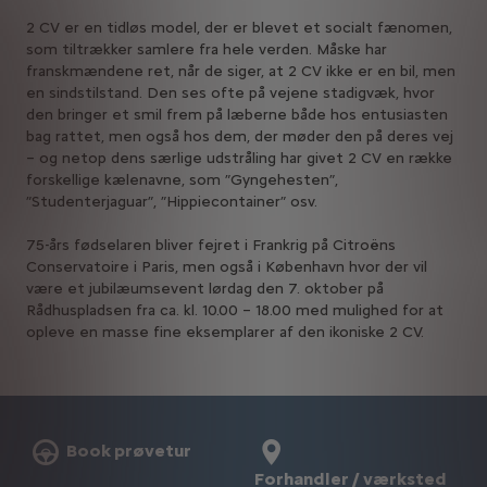
2 CV er en tidløs model, der er blevet et socialt fænomen,
som tiltrækker samlere fra hele verden. Måske har
franskmændene ret, når de siger, at 2 CV ikke er en bil, men
en sindstilstand. Den ses ofte på vejene stadigvæk, hvor
den bringer et smil frem på læberne både hos entusiasten
bag rattet, men også hos dem, der møder den på deres vej
– og netop dens særlige udstråling har givet 2 CV en række
forskellige kælenavne, som ”Gyngehesten”,
”Studenterjaguar”, ”Hippiecontainer” osv.
75-års fødselaren bliver fejret i Frankrig på Citroëns
Conservatoire i Paris, men også i København hvor der vil
være et jubilæumsevent lørdag den 7. oktober på
Rådhuspladsen fra ca. kl. 10.00 – 18.00 med mulighed for at
opleve en masse fine eksemplarer af den ikoniske 2 CV.
Book prøvetur
Forhandler / værksted