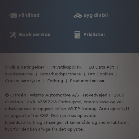
Få tilbud
Byg din bil
Book service
Prislister
Vilkår & betingelser
Privatlivspolitik
EU Data Act
Kundeservice
Samarbejdspartnere
Om Cookies
Cookie-samtykke
Forbrug
Producentansvar
Citroën - Wismo Automotive A/S - Hovedvejen 1 - 2600
Glostrup - CVR: 63557218 Forbrugstal, energiklasse og vejl.
udsalgspriser er opgivet efter WLTP-forbrug. Grøn ejerafgift
er opgivet efter C02. Det i praksis oplevede
brændstofforbrug afhænger af køremåde og andre faktorer,
hvorfor det kan afvige fra det oplyste.