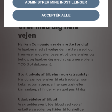
ADMINISTRER MINE INDSTILLINGER
ACCEPTÉR ALLE
Vi er med dig hele
vejen
Hvilken Companion er den rette for dig?
Vi hjælper med at vælge den rette varebil og
fremviser modeller baseret på dine ønsker og
behov, og hjælper dig med at optimere bilens
TCO (totaløkonomi).
Stort udvalg af tilbehør og ekstraudstyr
Har du særlige ønsker til ekstraudstyr, som
f.eks. automatgear, anhængertræk eller
klimaanlæg, så finder vi en god pris til dig.
Udarbejdelse af tilbud
Vi skræddersyer både tilbud ved køb af
enkelte varebiler og flåder til forskellige