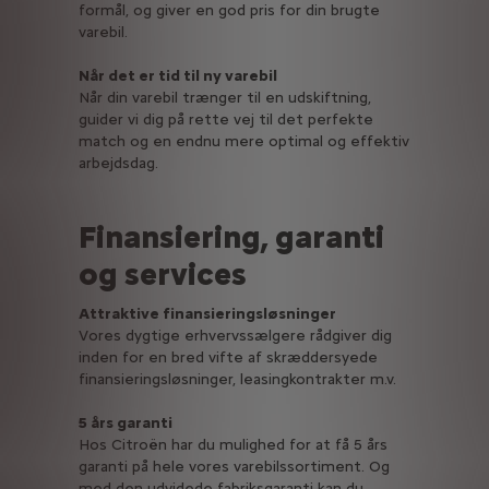
formål, og giver en god pris for din brugte
varebil.
Når det er tid til ny varebil
Når din varebil trænger til en udskiftning,
guider vi dig på rette vej til det perfekte
match og en endnu mere optimal og effektiv
arbejdsdag.
Finansiering, garanti
og services
Attraktive finansieringsløsninger
Vores dygtige erhvervssælgere rådgiver dig
inden for en bred vifte af skræddersyede
finansieringsløsninger, leasingkontrakter m.v.
5 års garanti
Hos Citroën har du mulighed for at få 5 års
garanti på hele vores varebilssortiment. Og
med den udvidede fabriksgaranti kan du