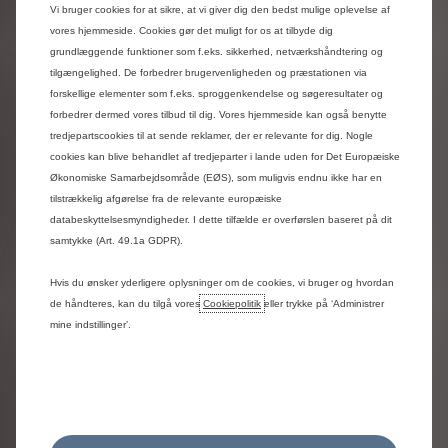
Vi bruger cookies for at sikre, at vi giver dig den bedst mulige oplevelse af
vores hjemmeside. Cookies gør det muligt for os at tilbyde dig
grundlæggende funktioner som f.eks. sikkerhed, netværkshåndtering og
Er du klar til at finde din Citroën
tilgængelighed. De forbedrer brugervenligheden og præstationen via
Companion?
forskellige elementer som f.eks. sproggenkendelse og søgeresultater og
forbedrer dermed vores tilbud til dig. Vores hjemmeside kan også benytte
tredjepartscookies til at sende reklamer, der er relevante for dig. Nogle
cookies kan blive behandlet af tredjeparter i lande uden for Det Europæiske
Se
Økonomiske Samarbejdsområde (EØS), som muligvis endnu ikke har en
varebiler
tilstrækkelig afgørelse fra de relevante europæiske
databeskyttelsesmyndigheder. I dette tilfælde er overførslen baseret på dit
samtykke (Art. 49.1a GDPR).
Hvis du ønsker yderligere oplysninger om de cookies, vi bruger og hvordan
de håndteres, kan du tilgå vores
Cookiepolitik
eller trykke på ‘Administrer
mine indstillinger’.