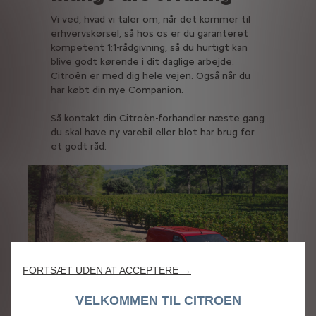
Vi ved, hvad vi taler om, når det kommer til
erhvervskørsel, så hos os er du garanteret
kompetent 1:1-rådgivning, så du hurtigt kan
blive godt kørende i dit daglige arbejde.
Citroën er med dig hele vejen. Også når du
har købt din nye Companion.
Så kontakt din Citroën-forhandler næste gang
du skal have ny varebil eller blot har brug for
et godt råd.
FORTSÆT UDEN AT ACCEPTERE →
VELKOMMEN TIL CITROEN