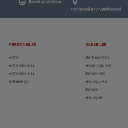
Book prøvetur
Forhandler / værksted
PERSONBILER
VAREBILER
ë-C3
Berlingo Van
ë-C3 Aircross
ë-Berlingo Van
ë-C5 Aircross
Jumpy Van
ë-Berlingo
ë-Jumpy Van
Jumper
ë-Jumper