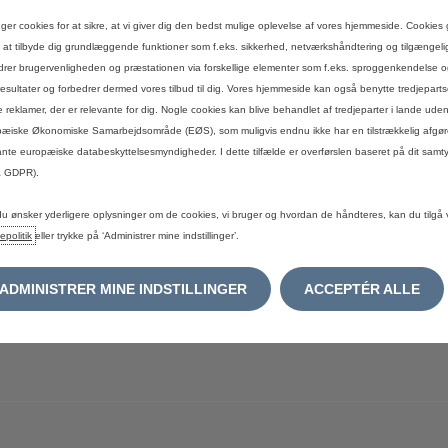
uger cookies for at sikre, at vi giver dig den bedst mulige oplevelse af vores hjemmeside. Cookies 
s at tilbyde dig grundlæggende funktioner som f.eks. sikkerhed, netværkshåndtering og tilgængel
drer brugervenligheden og præstationen via forskellige elementer som f.eks. sproggenkendelse 
esultater og forbedrer dermed vores tilbud til dig. Vores hjemmeside kan også benytte tredjepartsc
 reklamer, der er relevante for dig. Nogle cookies kan blive behandlet af tredjeparter i lande uden
æiske Økonomiske Samarbejdsområde (EØS), som muligvis endnu ikke har en tilstrækkelig afgøre
ante europæiske databeskyttelsesmyndigheder. I dette tilfælde er overførslen baseret på dit samty
a GDPR).
du ønsker yderligere oplysninger om de cookies, vi bruger og hvordan de håndteres, kan du tilgå 
epolitik
eller trykke på ‘Administrer mine indstillinger’.
ADMINISTRER MINE INDSTILLINGER
ACCEPTÉR ALLE