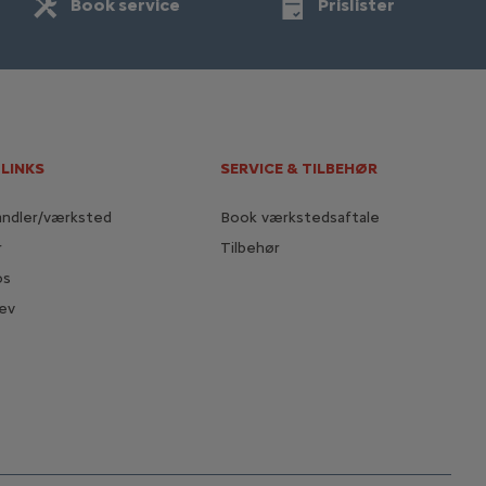
Book service
Prislister
 LINKS
SERVICE & TILBEHØR
andler/værksted
Book værkstedsaftale
r
Tilbehør
os
ev