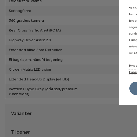
Vi br
for o
forbe
søger
sende
Europ
relev
49.1
Hvis 
Cooki