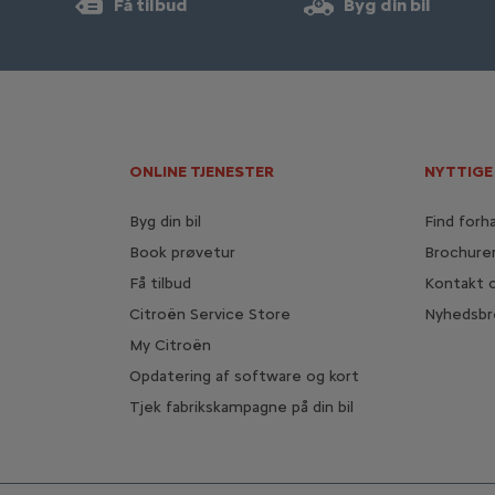
Få tilbud
Byg din bil
ONLINE TJENESTER
NYTTIGE
Byg din bil
Find forh
Book prøvetur
Brochure
Få tilbud
Kontakt 
Citroën Service Store
Nyhedsbr
My Citroën
Opdatering af software og kort
Tjek fabrikskampagne på din bil