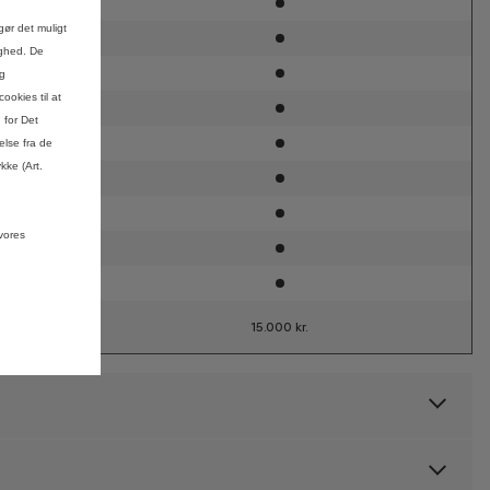
gør det muligt
ighed. De
og
ookies til at
 for Det
lse fra de
kke (Art.
vores