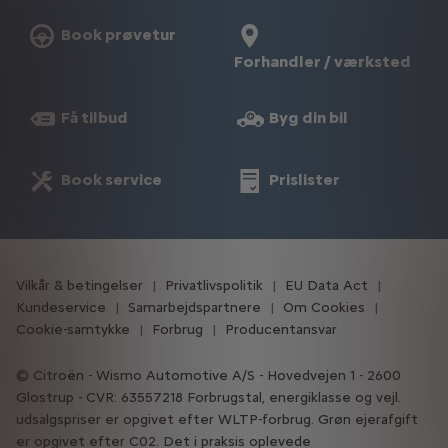
Book prøvetur
Forhandler / værksted
Få tilbud
Byg din bil
Book service
Prislister
Vilkår & betingelser
Privatlivspolitik
EU Data Act
Kundeservice
Samarbejdspartnere
Om Cookies
Cookie-samtykke
Forbrug
Producentansvar
Citroën - Wismo Automotive A/S - Hovedvejen 1 - 2600
Glostrup - CVR: 63557218 Forbrugstal, energiklasse og vejl.
udsalgspriser er opgivet efter WLTP-forbrug. Grøn ejerafgift
er opgivet efter C02. Det i praksis oplevede