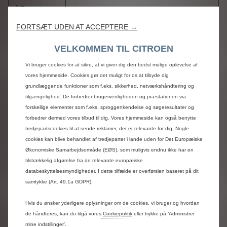
FORTSÆT UDEN AT ACCEPTERE →
VELKOMMEN TIL CITROEN
Vi bruger cookies for at sikre, at vi giver dig den bedst mulige oplevelse af
vores hjemmeside. Cookies gør det muligt for os at tilbyde dig
grundlæggende funktioner som f.eks. sikkerhed, netværkshåndtering og
tilgængelighed. De forbedrer brugervenligheden og præstationen via
forskellige elementer som f.eks. sproggenkendelse og søgeresultater og
forbedrer dermed vores tilbud til dig. Vores hjemmeside kan også benytte
tredjepartscookies til at sende reklamer, der er relevante for dig. Nogle
cookies kan blive behandlet af tredjeparter i lande uden for Det Europæiske
Økonomiske Samarbejdsområde (EØS), som muligvis endnu ikke har en
tilstrækkelig afgørelse fra de relevante europæiske
databeskyttelsesmyndigheder. I dette tilfælde er overførslen baseret på dit
samtykke (Art. 49.1a GDPR).
Hvis du ønsker yderligere oplysninger om de cookies, vi bruger og hvordan
de håndteres, kan du tilgå vores
Cookiepolitik
eller trykke på ‘Administrer
mine indstillinger’.