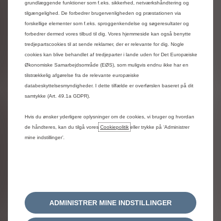
grundlæggende funktioner som f.eks. sikkerhed, netværkshåndtering og
tilgængelighed. De forbedrer brugervenligheden og præstationen via
forskellige elementer som f.eks. sproggenkendelse og søgeresultater og
forbedrer dermed vores tilbud til dig. Vores hjemmeside kan også benytte
tredjepartscookies til at sende reklamer, der er relevante for dig. Nogle
cookies kan blive behandlet af tredjeparter i lande uden for Det Europæiske
Økonomiske Samarbejdsområde (EØS), som muligvis endnu ikke har en
tilstrækkelig afgørelse fra de relevante europæiske
databeskyttelsesmyndigheder. I dette tilfælde er overførslen baseret på dit
samtykke (Art. 49.1a GDPR).
Hvis du ønsker yderligere oplysninger om de cookies, vi bruger og hvordan
de håndteres, kan du tilgå vores
Cookiepolitik
eller trykke på ‘Administrer
mine indstillinger’.
ADMINISTRER MINE INDSTILLINGER