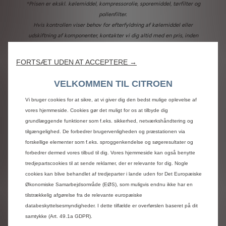
*Prisen er ekskl. kølemiddel, kompressorolie, sporemiddel, tørfilter og
pollenfilter.
Hvis kontrollen viser behov for efterfyldning af kølemiddel eller
udskiftning af komponenter, kontakter vi dig altid med en pris, inden
arbejdet udføres.
FORTSÆT UDEN AT ACCEPTERE →
Book tid til
VELKOMMEN TIL CITROEN
airconditionservice
Vi bruger cookies for at sikre, at vi giver dig den bedst mulige oplevelse af
vores hjemmeside. Cookies gør det muligt for os at tilbyde dig
grundlæggende funktioner som f.eks. sikkerhed, netværkshåndtering og
tilgængelighed. De forbedrer brugervenligheden og præstationen via
forskellige elementer som f.eks. sproggenkendelse og søgeresultater og
forbedrer dermed vores tilbud til dig. Vores hjemmeside kan også benytte
tredjepartscookies til at sende reklamer, der er relevante for dig. Nogle
cookies kan blive behandlet af tredjeparter i lande uden for Det Europæiske
Økonomiske Samarbejdsområde (EØS), som muligvis endnu ikke har en
tilstrækkelig afgørelse fra de relevante europæiske
databeskyttelsesmyndigheder. I dette tilfælde er overførslen baseret på dit
samtykke (Art. 49.1a GDPR).