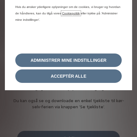
Hvis du ønsker yderligere oplysninger om de cookies, vi bruger og hvordan
Har du husket?
de håndteres, kan du tilgå vores
Cookiepolitik
eller trykke på ‘Administrer
mine indstillinger’.
Tjekliste til kør-selv-ferien i
Europa
Skal du på kør-selv-ferie i Europa, er der også andre
punkter, der er vigtige at forberede.
ADMINISTRER MINE INDSTILLINGER
Både i forhold til bilen, og i forhold til reglerne
forbundet med kørsel i det pågældende land.
ACCEPTÉR ALLE
Herunder får du en liste med de punkter, som er ekstra
vigtige at have styr på inden afgang.
Du kan også se og downloade en enkel tjekliste til kør-
selv-ferien via knappen 'Se tjekliste'.