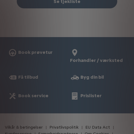
Se tjekliste
Book prøvetur
Forhandler / værksted
Få tilbud
Byg din bil
Book service
Prislister
Vilkår & betingelser
Privatlivspolitik
EU Data Act
Kundeservice
Samarbejdspartnere
Om Cookies