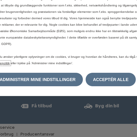
s at tilbyde dig grundlæggende funktioner som f.eks. sikkerhed, netværkshåndtering og tilgængel
Kontakt 
drer brugervenligheden og præstationen via forskellige elementer som f.eks. sproggenkendelse 
esultater og forbedrer dermed vores tilbud til dig. Vores hjemmeside kan også benytte tredjepartsc
 reklamer, der er relevante for dig. Nogle cookies kan blive behandlet af tredjeparter i lande uden
æiske Økonomiske Samarbejdsområde (EØS), som muligvis endnu ikke har en tilstrækkelig afgøre
ante europæiske databeskyttelsesmyndigheder. I dette tilfælde er overførslen baseret på dit samty
a GDPR).
du ønsker yderligere oplysninger om de cookies, vi bruger og hvordan de håndteres, kan du tilgå 
epolitik
eller trykke på ‘Administrer mine indstillinger’.
ADMINISTRER MINE INDSTILLINGER
ACCEPTÉR ALLE
Få tilbud
Byg din bil
service
Forbrug
Producentansvar