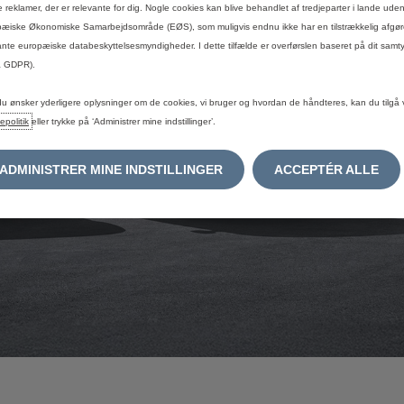
 reklamer, der er relevante for dig. Nogle cookies kan blive behandlet af tredjeparter i lande uden
æiske Økonomiske Samarbejdsområde (EØS), som muligvis endnu ikke har en tilstrækkelig afgøre
ante europæiske databeskyttelsesmyndigheder. I dette tilfælde er overførslen baseret på dit samty
a GDPR).
du ønsker yderligere oplysninger om de cookies, vi bruger og hvordan de håndteres, kan du tilgå 
epolitik
eller trykke på ‘Administrer mine indstillinger’.
ADMINISTRER MINE INDSTILLINGER
ACCEPTÉR ALLE