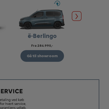
Næste
ë-Berlingo
ë-Space
Fra 284.990,-
Gå til s
Gå til showroom