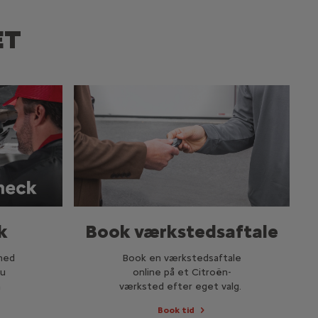
ET
k
Book værkstedsaftale
hed
Book en værkstedsaftale
du
online på et Citroën-
n
værksted efter eget valg.
Book tid