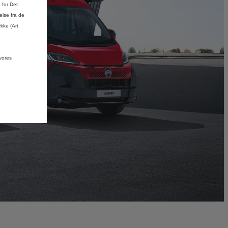
 for Det
lse fra de
kke (Art.
vores