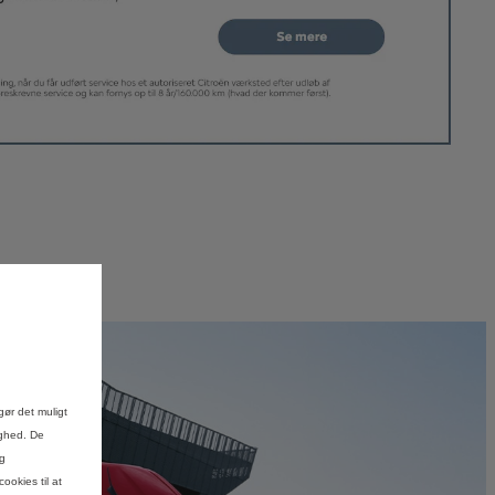
gør det muligt
ighed. De
og
ookies til at