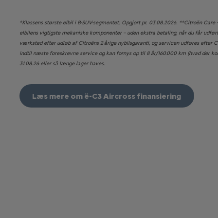
*Klassens største elbil i B-SUV-segmentet. Opgjort pr. 03.08.2026. **Citroën Care 
elbilens vigtigste mekaniske komponenter – uden ekstra betaling, når du får udført
værksted efter udløb af Citroëns 2-årige nybilsgaranti, og servicen udføres efter C
indtil næste foreskrevne service og kan fornys op til 8 år/160.000 km (hvad der ko
31.08.26 eller så længe lager haves.
Læs mere om ë-C3 Aircross finansiering