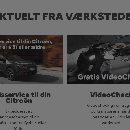
KTUELT FRA VÆRKSTED
sservice til din
VideoChec
Citroën
Videocheck giver tryg
Skræddersyet
og transparens når 
erviceeftersyn til din
besøger et Citroë
oën - som er fyldt 5 eller
værksted
10 år