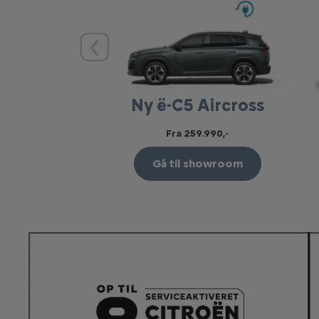
Forrige
Ny ë-C5 Aircross
Fra 259.990,-
Gå til showroom