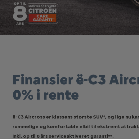
Finansier ë-C3 Air
0% i rente
ë-C3 Aircross er klassens største SUV*, og lige nu ka
rummelige og komfortable elbil til ekstremt attrakti
inkl. op til 8 års serviceaktiveret garanti**.