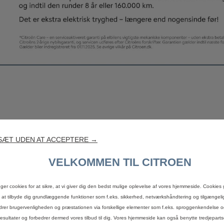
SÆT UDEN AT ACCEPTERE →
VELKOMMEN TIL CITROEN
uger cookies for at sikre, at vi giver dig den bedst mulige oplevelse af vores hjemmeside. Cookies 
s at tilbyde dig grundlæggende funktioner som f.eks. sikkerhed, netværkshåndtering og tilgængel
drer brugervenligheden og præstationen via forskellige elementer som f.eks. sproggenkendelse 
esultater og forbedrer dermed vores tilbud til dig. Vores hjemmeside kan også benytte tredjepartsc