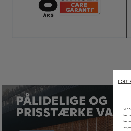
FORT
Vi br
for o
forbe
søger