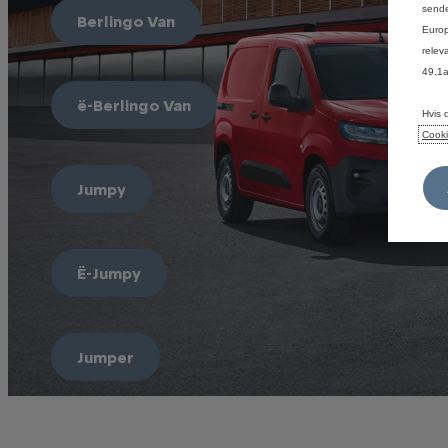
sende
Berlingo Van
Europ
relev
49.1
ë-Berlingo Van
Hvis 
Cooki
Jumpy
Ë-Jumpy
Jumper
Ë-Jumper