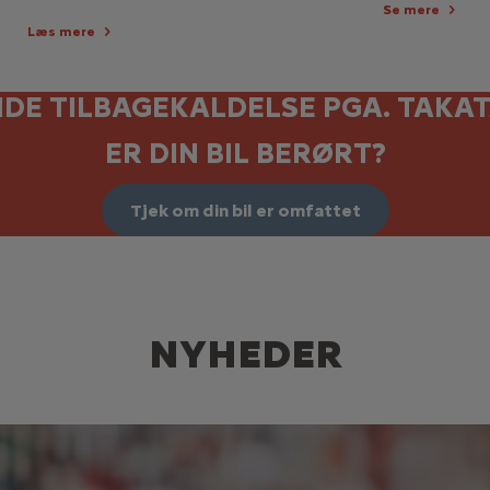
Se mere
Læs mere
DE TILBAGEKALDELSE PGA. TAKAT
ER DIN BIL BERØRT?
Tjek om din bil er omfattet
NYHEDER