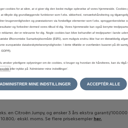
om i garantibestemmelserne
her
,
ligesom du kan finde svar på 
uger cookies for at sikre, at vi giver dig den bedst mulige oplevelse af vores hjemmeside. Cookies 
s at tilbyde dig grundlæggende funktioner som f.eks. sikkerhed, netværkshåndtering og tilgængel
drer brugervenligheden og præstationen via forskellige elementer som f.eks. sproggenkendelse 
esultater og forbedrer dermed vores tilbud til dig. Vores hjemmeside kan også benytte tredjepartsc
Varebil FLEX
 reklamer, der er relevante for dig. Nogle cookies kan blive behandlet af tredjeparter i lande uden
æiske Økonomiske Samarbejdsområde (EØS), som muligvis endnu ikke har en tilstrækkelig afgøre
ante europæiske databeskyttelsesmyndigheder. I dette tilfælde er overførslen baseret på dit samty
a GDPR).
riserede Citroën-forhandler, for du kan vælge perioden og 
du ønsker yderligere oplysninger om de cookies, vi bruger og hvordan de håndteres, kan du tilgå 
epolitik
eller trykke på ‘Administrer mine indstillinger’.
lerede er indregistreret?
Varebil FLEX til en loyalitetspris hvis bilen ikke er ældre end
ADMINISTRER MINE INDSTILLINGER
ACCEPTÉR ALLE
Warranty Premium Varebil FLEX gælder i Europa
. en Citroën Jumpy, og ønsker 3 års ekstra garanti/100.000 k
 10.800,- ekskl. moms. Se flere priseksempler
her.