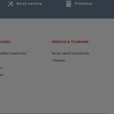
Book service
Prislister
 LINKS
SERVICE & TILBEHØR
andler/værksted
Book værkstedsaftale
r
Tilbehør
os
ev