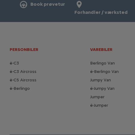
Book prøvetur
Forhandler / værksted
PERSONBILER
VAREBILER
ë-C3
Berlingo Van
ë-C3 Aircross
ë-Berlingo Van
ë-C5 Aircross
Jumpy Van
ë-Berlingo
ë-Jumpy Van
Jumper
ë-Jumper