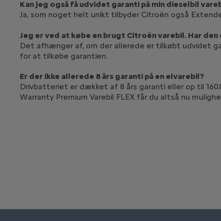
Kan jeg også få udvidet garanti på min dieselbil vareb
Ja, som noget helt unikt tilbyder Citroën også Extend
Jeg er ved at købe en brugt Citroën varebil. Har den
Det afhænger af, om der allerede er tilkøbt udvidet gara
for at tilkøbe garantien.
Er der ikke allerede 8 års garanti på en elvarebil?
Drivbatteriet er dækket af 8 års garanti eller op til 
Warranty Premium Varebil FLEX får du altså nu mulighed