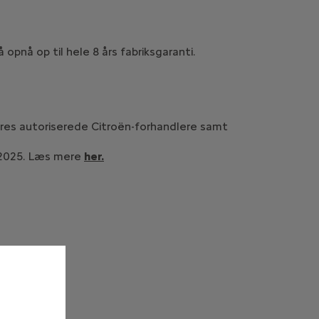
opnå op til hele 8 års fabriksgaranti.
vores autoriserede Citroën-forhandlere samt
.1.2025. Læs mere
her.