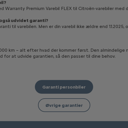
il?
ed Warranty Premium Varebil FLEX til Citroën-varebiler med 
 også udvidet garanti?
nti til varebilen. Men er din varebil ikke ældre end 1.1.2025,
160.000 km – alt efter hvad der kommer først. Den almindelig
 for at udvide garantien, så den passer til dine behov.
Garanti personbiler
Øvrige garantier