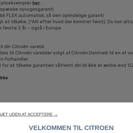
e priseksempler
her
.
ropæiske nyvognsgaranti.
il FLEX automatisk, så den oprindelige garanti
 at tilkøbe. (*Alt efter hvad der kommer først). Du kan altså 
første 2 år – også i Europa.
 din Citroën varebil.
s til Citroën varebiler solgt af Citroën Danmark til en af 
n-forhandler.
 for at tilkøbe garantien såfremt din bil ikke er ældre end 1
ikke
SÆT UDEN AT ACCEPTERE →
brikkens garanti, der gælder i 8 år eller indtil 160.000 km)
VELKOMMEN TIL CITROEN