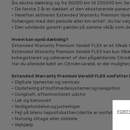
års ekstra dækning og fra 50.000 km til 200.000 km. S
• De første 2 år er dækket af den eksisterende paneu
• Herefter aktiveres Extended Warranty Premium Vareb
forlænges med den periode eller km-antal*, du har valgt
• Den udvidede garanti gælder på samme vilkår, som de 
Hvem kan opnå dækning?
Extended Warranty Premium Varebil FLEX er et tilkøb til
Extended Warranty Premium Varebil FLEX kan kun tilkøbe
indregistreret og udleveret af den pågældende Citroë
Har du allerede købt en Citroën varebil, er der mulighed
Extended Warranty Premium Varebil FLEX omfatter 
• Digitale tjenester og services
• Opdatering af multimediesystemer og navigation
• Uoriginalt, eftermonteret udstyr
• Lak og karrosseri
• Vedligeholdelse og justeringer
FORT
• Fejl på bilens højvoltsbatteri (dette er omfattet af fa
• Naturlig slitage eller sliddele
• Vejhjælp